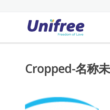
Skip
to
content
Cropped-名称未設