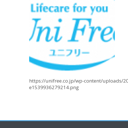
https://unifree.co.jp/wp-content/uploa
e1539936279214.png