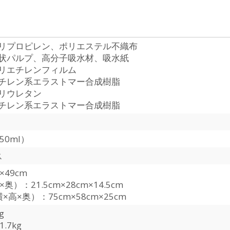
リプロピレン、ポリエステル不織布
状パルプ、高分子吸水材、吸水紙
リエチレンフィルム
チレン系エラストマー合成樹脂
リウレタン
チレン系エラストマー合成樹脂
50ml）
ス
×49cm
奥）：21.5cm×28cm×14.5cm
×高×奥）：75cm×58cm×25cm
g
.7kg