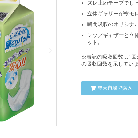
ズレ止めテープでし
立体ギャザーが横モ
瞬間吸収のオリジナ
レッグギャザーと立
ット。
※表記の吸収回数は1回
の吸収回数を示してい
楽天市場で購入