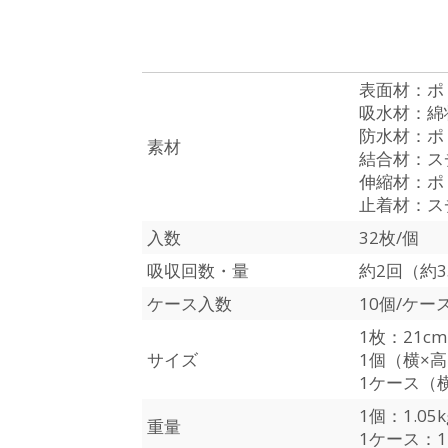
表面材：ポ
吸水材：綿
防水材：ポ
素材
結合材：ス
伸縮材：ポ
止着材：ス
入数
32枚/個
吸収回数・量
約2回（約3
ケース入数
10個/ケー
1枚：21cm
サイズ
1個（横×高×
1ケース（横
1個：1.05k
重量
1ケース：11