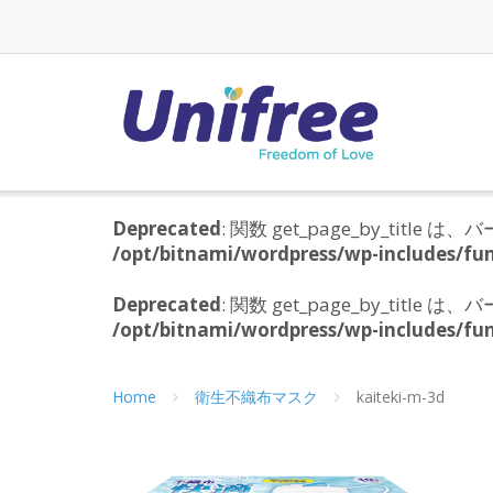
Skip
to
content
Deprecated
: 関数 get_page_by_titl
/opt/bitnami/wordpress/wp-includes/fun
Deprecated
: 関数 get_page_by_titl
/opt/bitnami/wordpress/wp-includes/fun
Home
衛生不織布マスク
kaiteki-m-3d