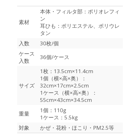
本体・フィルタ部：ポリオレフィ
ン
素材
耳ひも：ポリエステル、ポリウレ
タン
入数
30枚/個
ケース
36個/ケース
入数
1枚：13.5cm×11.4cm
1個（横×高×奥）：
サイズ
32cm×17cm×2.5cm
1ケース（横×高×奥）：
55cm×43cm×34.5cm
1個：110g
重量
1ケース：5.5kg
対象
かぜ・花粉・ほこり・PM2.5等