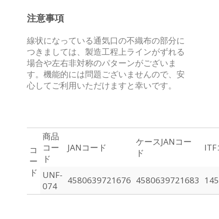
注意事項
線状になっている通気口の不織布の部分に
つきましては、製造工程上ラインがずれる
場合や左右非対称のパターンがございま
す。
機能的には問題ございませんので、安
心してご利用いただけますと幸いです。
商品
ケースJANコー
コー
JANコード
IT
コ
ド
ド
ー
ド
UNF-
4580639721676
4580639721683
145
074