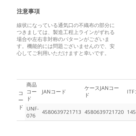
注意事項
線状になっている通気口の不織布の部分に
つきましては、製造工程上ラインがずれる
場合や左右非対称のパターンがございま
す。
機能的には問題ございませんので、安
心してご利用いただけますと幸いです。
商品
ケースJANコー
コー
JANコード
IT
コ
ド
ド
ー
ド
UNF-
4580639721713
4580639721720
145
076