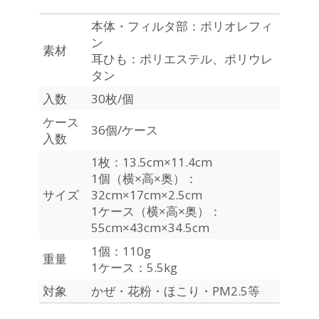
本体・フィルタ部：ポリオレフィ
ン
素材
耳ひも：ポリエステル、ポリウレ
タン
入数
30枚/個
ケース
36個/ケース
入数
1枚：13.5cm×11.4cm
1個（横×高×奥）：
サイズ
32cm×17cm×2.5cm
1ケース（横×高×奥）：
55cm×43cm×34.5cm
1個：110g
重量
1ケース：5.5kg
対象
かぜ・花粉・ほこり・PM2.5等