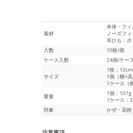
本体・フィ
素材
ノーズフィ
耳ひも：ポ
入数
10枚/個
ケース入数
24個/ケー
1枚：12cm
サイズ
1個（横×高×
1ケース（横×
1個：107g
重量
1ケース：3.
対象
かぜ・花粉・
注意事項