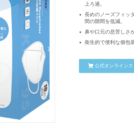
上ろ過。
長めのノーズフィッ
間の隙間を低減。
鼻や口元の息苦しさ
衛生的で便利な個包
公式オンラインス