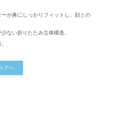
ターが鼻にしっかりフィットし、顔との
が少ない折りたたみ立体構造。
装。
トアへ