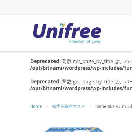
Skip
to
content
Deprecated
: 関数 get_page_by_titl
/opt/bitnami/wordpress/wp-includes/fun
Deprecated
: 関数 get_page_by_titl
/opt/bitnami/wordpress/wp-includes/fun
Home
衛生不織布マスク
nameraka-v3-m-3d