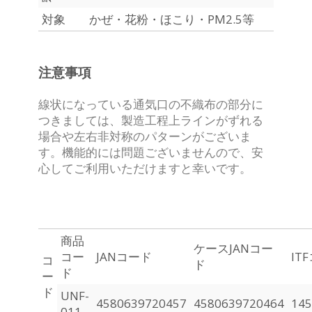
対象
かぜ・花粉・ほこり・PM2.5等
注意事項
線状になっている通気口の不織布の部分に
つきましては、製造工程上ラインがずれる
場合や左右非対称のパターンがございま
す。
機能的には問題ございませんので、安
心してご利用いただけますと幸いです。
商品
ケースJANコー
コー
JANコード
IT
コ
ド
ド
ー
ド
UNF-
4580639720457
4580639720464
145
011