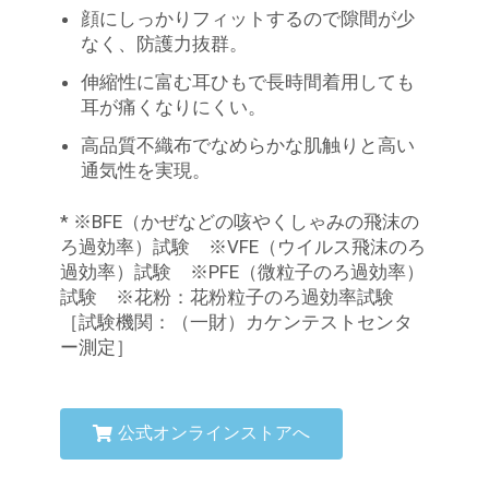
顔にしっかりフィットするので隙間が少
なく、防護力抜群。
伸縮性に富む耳ひもで長時間着用しても
耳が痛くなりにくい。
高品質不織布でなめらかな肌触りと高い
通気性を実現。
* ※BFE（かぜなどの咳やくしゃみの飛沫の
ろ過効率）試験 ※VFE（ウイルス飛沫のろ
過効率）試験 ※PFE（微粒子のろ過効率）
試験 ※花粉：花粉粒子のろ過効率試験
［試験機関：（一財）カケンテストセンタ
ー測定］
公式オンラインストアへ