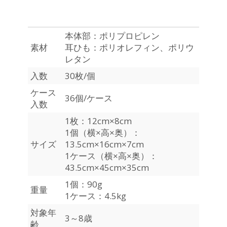
本体部：ポリプロピレン
素材
耳ひも：ポリオレフィン、ポリウ
レタン
入数
30枚/個
ケース
36個/ケース
入数
1枚：12cm×8cm
1個（横×高×奥）：
サイズ
13.5cm×16cm×7cm
1ケース（横×高×奥）：
43.5cm×45cm×35cm
1個：90g
重量
1ケース：4.5kg
対象年
3～8歳
齢