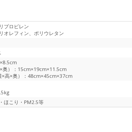
リプロピレン
リオレフィン、ポリウレタン
ス
×8.5cm
奥）：15cm×19cm×11.5cm
×高×奥）：48cm×45cm×37cm
5kg
ほこり・PM2.5等