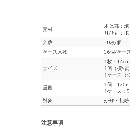
本体部：ポ
素材
耳ひも：ポ
入数
30枚/個
ケース入数
36個/ケー
1枚：14cm
サイズ
1個（横×高×
1ケース（横
1個：120g
重量
1ケース：5.
対象
かぜ・花粉・
注意事項