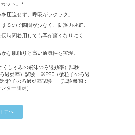
りカット。*
鼻を圧迫せず、呼吸がラクラク。
トするので隙間が少なく、防護力抜群。
で長時間着用しても耳が痛くなりにく
らかな肌触りと高い通気性を実現。
の咳やくしゃみの飛沫のろ過効率）試験
のろ過効率）試験 ※PFE（微粒子のろ過
花粉粒子のろ過効率試験 ［試験機関：
センター測定］
トアへ