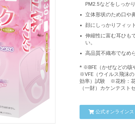
PM2.5などをしっか
立体形状のため口や
顔にしっかりフィッ
伸縮性に富む耳ひも
い。
高品質不織布でなめ
* ※BFE（かぜなど
※VFE（ウイルス飛沫
効率）試験 ※花粉：
（一財）カケンテスト
公式オンラインス