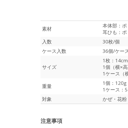
本体部：ポ
素材
耳ひも：ポ
入数
30枚/個
ケース入数
36個/ケー
1枚：14cm
サイズ
1個（横×高×
1ケース（横
1個：120g
重量
1ケース：5.
対象
かぜ・花粉・
注意事項