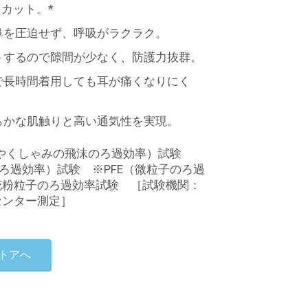
りカット。*
鼻を圧迫せず、呼吸がラクラク。
トするので隙間が少なく、防護力抜群。
で長時間着用しても耳が痛くなりにく
らかな肌触りと高い通気性を実現。
の咳やくしゃみの飛沫のろ過効率）試験
のろ過効率）試験 ※PFE（微粒子のろ過
花粉粒子のろ過効率試験 ［試験機関：
センター測定］
トアへ