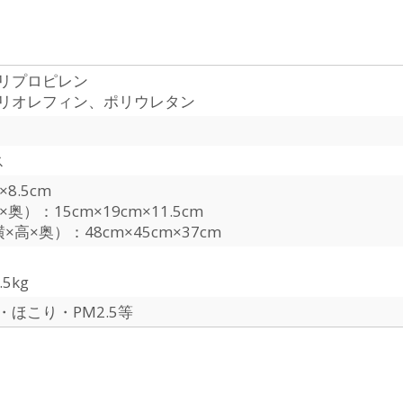
リプロピレン
リオレフィン、ポリウレタン
ス
×8.5cm
奥）：15cm×19cm×11.5cm
×高×奥）：48cm×45cm×37cm
5kg
ほこり・PM2.5等