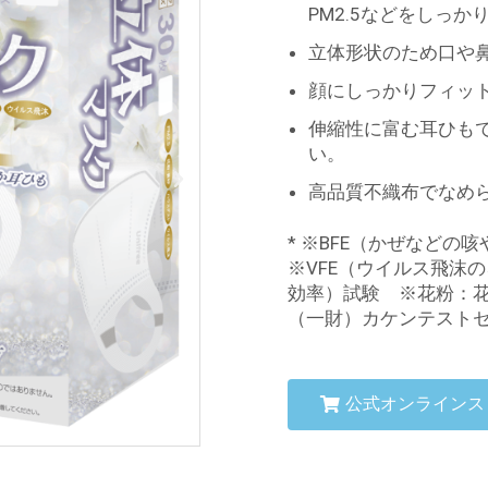
PM2.5などをしっか
立体形状のため口や
顔にしっかりフィッ
伸縮性に富む耳ひも
い。
高品質不織布でなめ
* ※BFE（かぜなど
※VFE（ウイルス飛沫
効率）試験 ※花粉：
（一財）カケンテスト
公式オンラインス