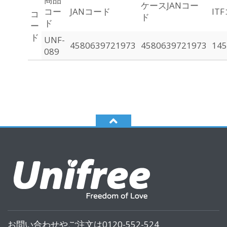
ケースJANコー
コー
JANコード
IT
コ
ド
ド
ー
ド
UNF-
4580639721973
4580639721973
145
089
お問い合わせやご注文は0120-552-524