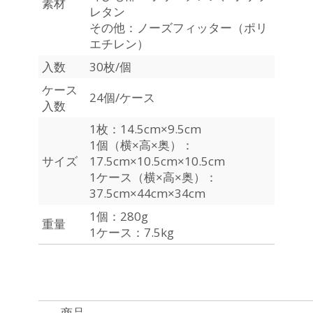
素材
レタン
その他：ノーズフィッター（ポリ
エチレン）
入数
30枚/個
ケース
24個/ケース
入数
1枚：14.5cm×9.5cm
1個（横×高×奥）：
サイズ
17.5cm×10.5cm×10.5cm
1ケース（横×高×奥）：
37.5cm×44cm×34cm
1個：280g
重量
1ケース：7.5kg
商品