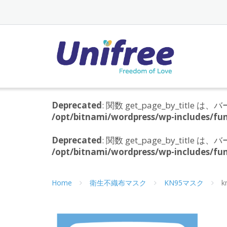
Skip
to
content
Deprecated
: 関数 get_page_by_titl
/opt/bitnami/wordpress/wp-includes/fun
Deprecated
: 関数 get_page_by_titl
/opt/bitnami/wordpress/wp-includes/fun
Home
衛生不織布マスク
KN95マスク
k