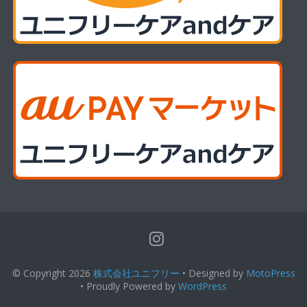
© Copyright 2026
株式会社ユニフリー
• Designed by
MotoPress
• Proudly Powered by
WordPress