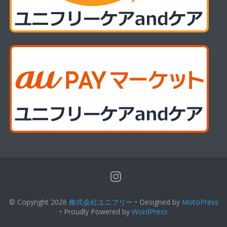
© Copyright 2026
株式会社ユニフリー
• Designed by
MotoPress
• Proudly Powered by
WordPress